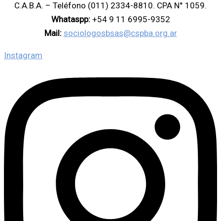
C.A.B.A. – Teléfono (011) 2334-8810. CPA N° 1059.
Whataspp:
+54 9 11 6995-9352
Mail:
sociologosbsas@cspba.org.ar
Instagram