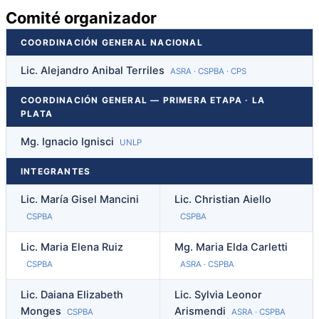
Comité organizador
COORDINACIÓN GENERAL NACIONAL
Lic. Alejandro Anibal Terriles
ASRA · CSPBA · CPS
COORDINACIÓN GENERAL — PRIMERA ETAPA · LA
PLATA
Mg. Ignacio Ignisci
UNLP
INTEGRANTES
Lic. María Gisel Mancini
Lic. Christian Aiello
CSPBA
CSPBA
Lic. Maria Elena Ruiz
Mg. Maria Elda Carletti
CSPBA
ASRA · CSPBA
Lic. Daiana Elizabeth
Lic. Sylvia Leonor
Monges
Arismendi
CSPBA
ASRA · CSPBA